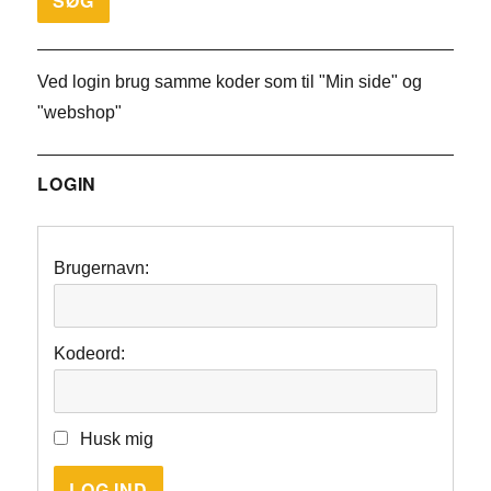
Ved login brug samme koder som til "Min side" og
"webshop"
LOGIN
Brugernavn:
Kodeord:
Husk mig
LOG IND