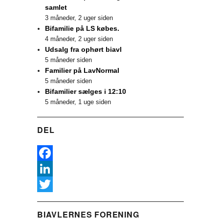
samlet
3 måneder, 2 uger siden
Bifamilie på LS købes.
4 måneder, 2 uger siden
Udsalg fra ophørt biavl
5 måneder siden
Familier på LavNormal
5 måneder siden
Bifamilier sælges i 12:10
5 måneder, 1 uge siden
DEL
F
a
L
c
i
T
BIAVLERNES FORENING
e
n
w