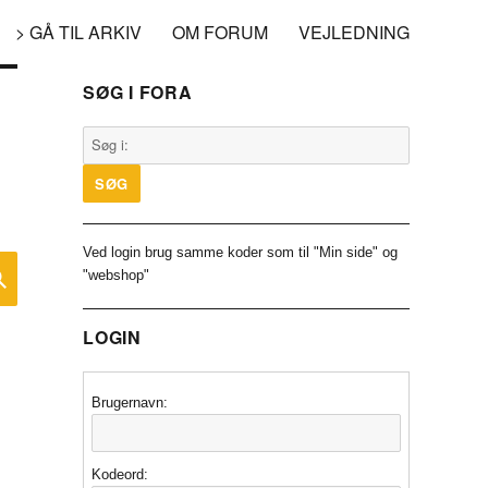
> GÅ TIL ARKIV
OM FORUM
VEJLEDNING
SØG I FORA
Ved login brug samme koder som til "Min side" og
SØG
"webshop"
LOGIN
Brugernavn:
Kodeord: