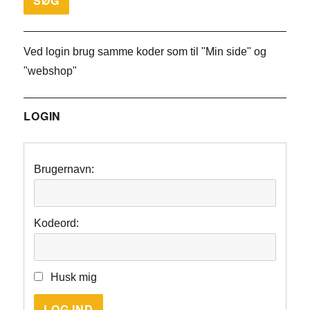
Ved login brug samme koder som til "Min side" og
"webshop"
LOGIN
Brugernavn:
Kodeord:
Husk mig
LOG IND