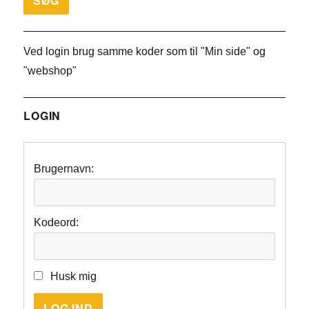
Ved login brug samme koder som til "Min side" og
"webshop"
LOGIN
Brugernavn:
Kodeord:
Husk mig
LOG IND